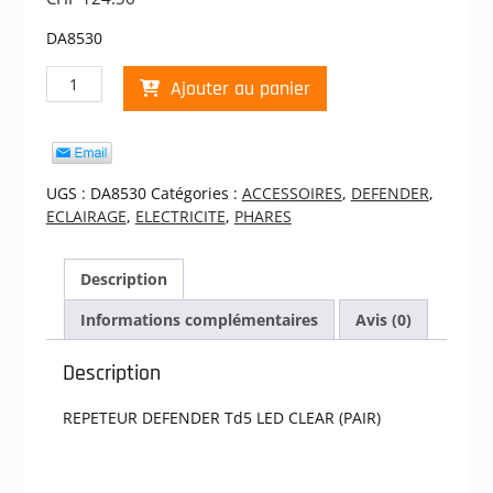
DA8530
quantité
Ajouter au panier
de
REPETEUR
DEFENDER
Td5
LED
UGS :
DA8530
Catégories :
ACCESSOIRES
,
DEFENDER
,
CLEAR
ECLAIRAGE
,
ELECTRICITE
,
PHARES
(PAIR)
Description
Informations complémentaires
Avis (0)
Description
REPETEUR DEFENDER Td5 LED CLEAR (PAIR)