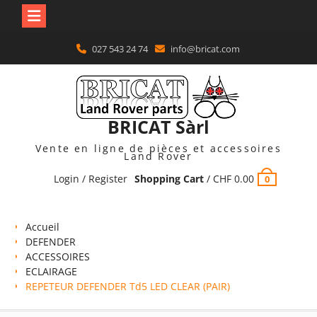
Skip
027 543 24 74
info@bricat.com
to
content
BRICAT Sàrl
Vente en ligne de pièces et accessoires
Land Rover
Login / Register
Shopping Cart
/
CHF
0.00
0
Accueil
DEFENDER
ACCESSOIRES
ECLAIRAGE
REPETEUR DEFENDER Td5 LED CLEAR (PAIR)