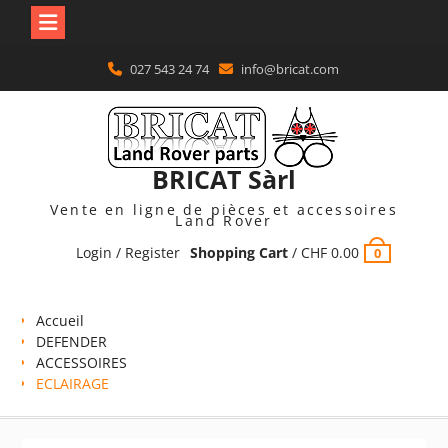
Skip
027 543 24 74
info@bricat.com
to
content
BRICAT Sàrl
Vente en ligne de pièces et accessoires
Land Rover
Login / Register
Shopping Cart
/
CHF
0.00
0
Accueil
DEFENDER
ACCESSOIRES
ECLAIRAGE