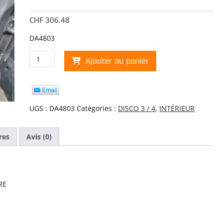
CHF
306.48
DA4803
quantité
Ajouter au panier
de
TAPIS
CAOUTCHOUC
DISCO
III,
UGS :
DA4803
Catégories :
DISCO 3 / 4
,
INTÉRIEUR
IV
AVANT-
res
Avis (0)
ARRIERE
RE