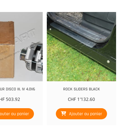
R DISCO III, IV 4.0V6
ROCK SLIDERS BLACK
HF
503.92
CHF
1'132.60
outer au panier
Ajouter au panier