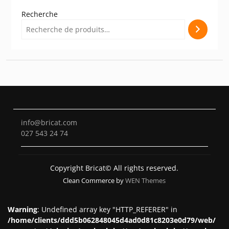
Recherche
info@bricat.com
027 543 24 74
Copyright Bricat© All rights reserved.
Clean Commerce by
WEN Themes
Warning
: Undefined array key "HTTP_REFERER" in
/home/clients/ddd5b062848045d4ad0d81c8203e0d79/web/