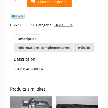
Ajouter au panier
de
AMORTISSEUR
ARRIERE
DISCO
III,
UGS :
LR038096
Catégorie :
DISCO 3 / 4
IV
Description
Informations complémentaires
Avis (0)
Description
SHOCK ABSORBER
Produits similaires