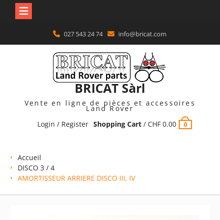
Skip
027 543 24 74
info@bricat.com
to
content
BRICAT Sàrl
Vente en ligne de pièces et accessoires
Land Rover
Login / Register
Shopping Cart
/
CHF
0.00
0
Accueil
DISCO 3 / 4
AMORTISSEUR ARRIERE DISCO III, IV