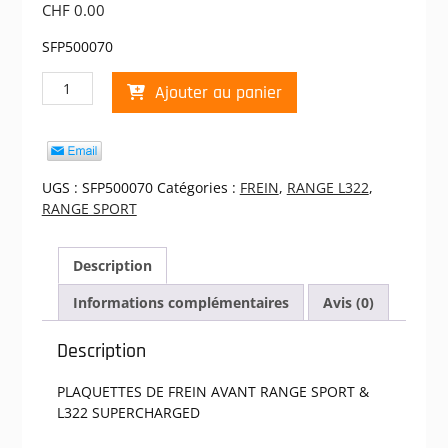
CHF
0.00
SFP500070
quantité
Ajouter au panier
de
PLAQUETTES
DE
FREIN
AVANT
UGS :
SFP500070
Catégories :
FREIN
,
RANGE L322
,
RANGE
RANGE SPORT
SPORT,
L322
Description
SUPERCHARGED
Informations complémentaires
Avis (0)
Description
PLAQUETTES DE FREIN AVANT RANGE SPORT &
L322 SUPERCHARGED