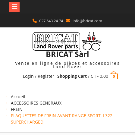
Skip
027 543 24 74
info@bricat.com
to
content
BRICAT Sàrl
Vente en ligne de pièces et accessoires
Land Rover
Login / Register
Shopping Cart
/
CHF
0.00
0
Accueil
ACCESSOIRES GENERAUX
FREIN
PLAQUETTES DE FREIN AVANT RANGE SPORT, L322
SUPERCHARGED