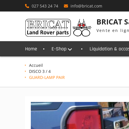
Skip
027 543 24 74
info@bricat.com
to
content
BRICAT S
Vente en lig
Home
E-Shop
Liquidation & occa
Accueil
DISCO 3 / 4
GUARD-LAMP PAIR