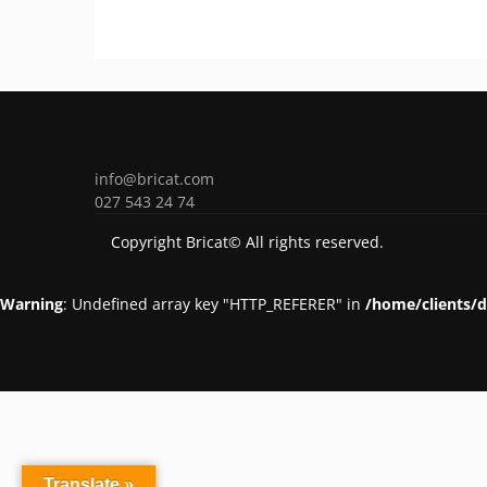
info@bricat.com
027 543 24 74
Copyright Bricat© All rights reserved.
Warning
: Undefined array key "HTTP_REFERER" in
/home/clients/
Translate »