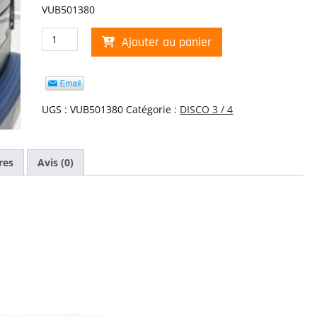
VUB501380
quantité
Ajouter au panier
de
GUARD-
LAMP
PAIR
UGS :
VUB501380
Catégorie :
DISCO 3 / 4
res
Avis (0)