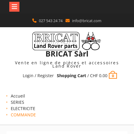
Skip
027 543 24 74
info@bricat.com
to
content
BRICAT Sàrl
Vente en ligne de pièces et accessoires
Land Rover
Login / Register
Shopping Cart
/
CHF
0.00
0
Accueil
SERIES
ELECTRICITE
COMMANDE