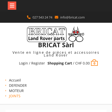
Skip
027 543 24 74
info@bricat.com
to
content
BRICAT Sàrl
Vente en ligne de pièces et accessoires
Land Rover
Login / Register
Shopping Cart
/
CHF
0.00
0
Accueil
DEFENDER
MOTEUR
JOINTS