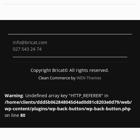
info@bricat.com
027 543 24 74
Copyright Bricat© All rights reserved.
Clean Commerce by
WEN Themes
Warning
: Undefined array key "HTTP_REFERER" in
/home/clients/ddd5b062848045d4ad0d81c8203e0d79/web/
wp-content/plugins/wp-back-button/wp-back-button.php
on line
80