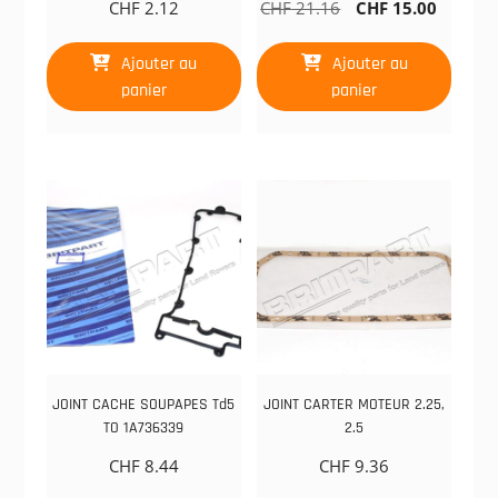
Le
Le
CHF
2.12
CHF
21.16
CHF
15.00
prix
prix
initial
actuel
Ajouter au
Ajouter au
était :
est :
panier
panier
CHF 21.16.
CHF 15
JOINT CACHE SOUPAPES Td5
JOINT CARTER MOTEUR 2.25,
TO 1A736339
2.5
CHF
8.44
CHF
9.36