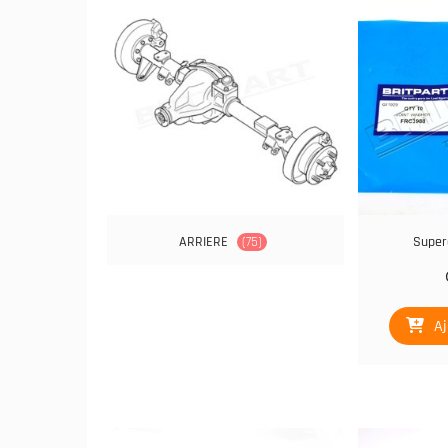
ARRIERE
(75)
Super
Aj