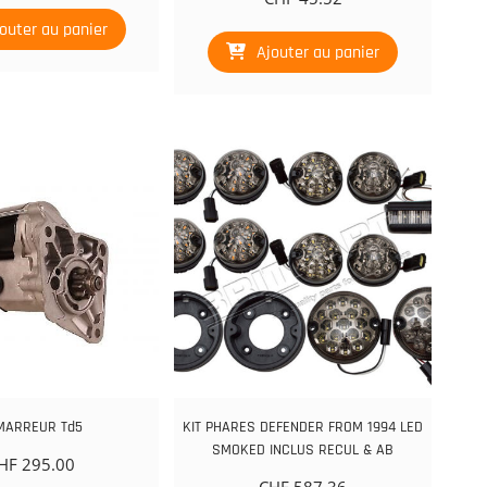
outer au panier
Ajouter au panier
MARREUR Td5
KIT PHARES DEFENDER FROM 1994 LED
SMOKED INCLUS RECUL & AB
HF
295.00
CHF
587.36