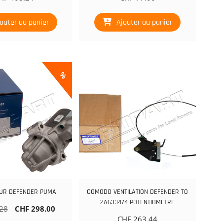
outer au panier
Ajouter au panier
%
UR DEFENDER PUMA
COMODO VENTILATION DEFENDER TO
2A633474 POTENTIOMETRE
Le
Le
28
CHF
298.00
prix
prix
CHF
263.44