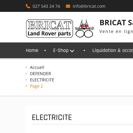
Skip
027 543 24 74
info@bricat.com
to
content
BRICAT S
Vente en lig
Home
E-Shop
Liquidation & occa
Accueil
DEFENDER
ELECTRICITE
Page 2
ELECTRICITE