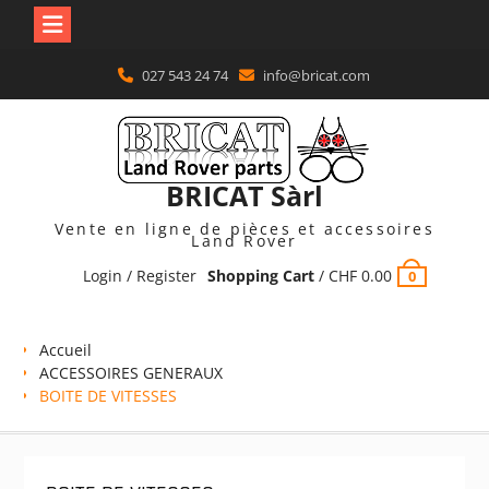
Skip
027 543 24 74
info@bricat.com
to
content
BRICAT Sàrl
Vente en ligne de pièces et accessoires
Land Rover
Login / Register
Shopping Cart
/
CHF
0.00
0
Accueil
ACCESSOIRES GENERAUX
BOITE DE VITESSES