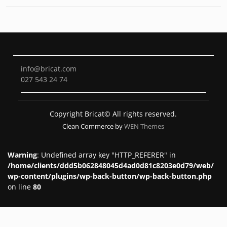
info@bricat.com
027 543 24 74
Copyright Bricat© All rights reserved.
Clean Commerce by
WEN Themes
Warning
: Undefined array key "HTTP_REFERER" in
/home/clients/ddd5b062848045d4ad0d81c8203e0d79/web/
wp-content/plugins/wp-back-button/wp-back-button.php
on line
80